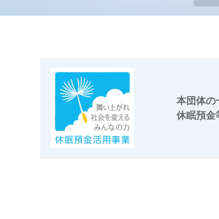
本団体の
休眠預金