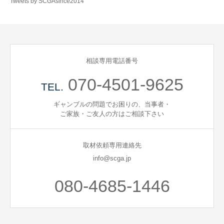
Tweets by SCGAsince2014
自死遺族会
メディア
相談専用電話番号
広報・啓発
070-4501-9625
TEL.
プレスリリース
ギャンブルの問題でお困りの、当事者・
ご家族・ご友人の方はご相談下さい
お問い合わせ
取材依頼専用連絡先
info@scga.jp
言語選択/Select Language:English
080-4685-1446