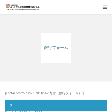
当会について
ご寄付のお願い
銀行フォーム
家族相談会
講座・イベント
活動報告＆意見書
当事者支援部
[contact-form-7 id=”370″ title=”寄付（銀行フォーム）”]
X
子どもたちへ