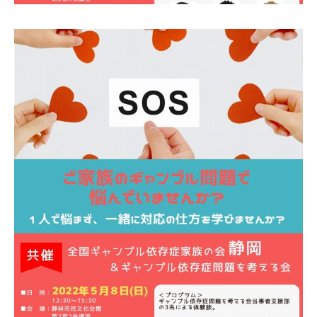
自死遺族会
メディア
広報・啓発
プレスリリース
お問い合わせ
言語選択/Select Language:English