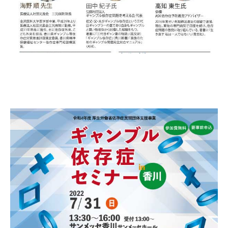
自死遺族会
メディア
広報・啓発
プレスリリース
お問い合わせ
言語選択/Select Language:English