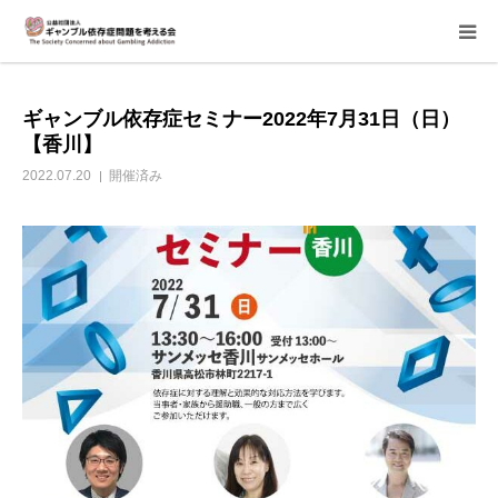
当会について
ギャンブル依存症セミナー2022年7月31日（日）
【香川】
ご寄付のお願い
2022.07.20
開催済み
家族相談会
講座・イベント
活動報告＆意見書
当事者支援部
子どもたちへ