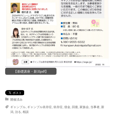
【基礎講座・新潟pdf】
開催済み
ギャンブル
,
ギャンブル依存症
,
依存症
,
借金
,
回復
,
家族会
,
当事者
,
新
潟
,
治る
,
相談