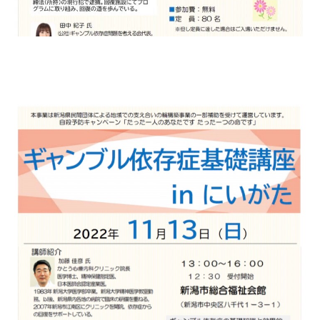
自死遺族会
メディア
広報・啓発
プレスリリース
お問い合わせ
言語選択/Select Language:English