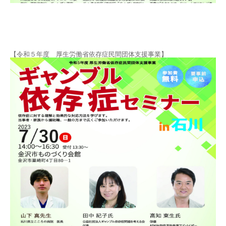
自死遺族会
メディア
【令和５年度 厚生労働省依存症民間団体支援事業】
広報・啓発
プレスリリース
お問い合わせ
言語選択/Select Language:English