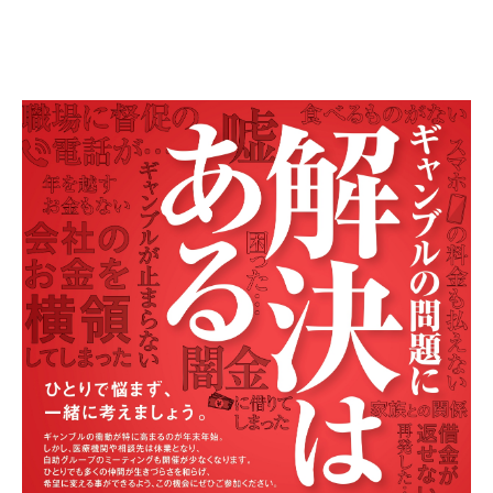
自死遺族会
メディア
広報・啓発
プレスリリース
お問い合わせ
言語選択/Select Language:English