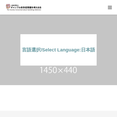
当会について
ご寄付のお願い
言語選択/Select Language:日本語
家族相談会
講座・イベント
活動報告＆意見書
当事者支援部
言語選択/Select Language:日本語
子どもたちへ