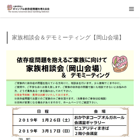
当会について
家族相談会＆デモミーティング【岡山会場】
ご寄付のお願い
家族相談会
講座・イベント
活動報告＆意見書
当事者支援部
子どもたちへ