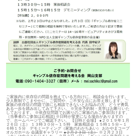
自死遺族会
メディア
広報・啓発
プレスリリース
お問い合わせ
ご家族内に依存症の問題を抱えている方向けに、相談会を行います。
言語選択/Select Language:English
少人数制でこまやかに、ご質問や、ご不安な点にお答え致します。ご
家族の依存症の問題で誰にも相談できないとお悩みの方、どうぞ勇気
ある一歩を踏み出してみて下さい。 ※完全予約制・見学はお断りいた
しております。 ※依存症問題でお困りのご家族のみご参加頂けます。
（当事者のご参加は応相談) ※日時が変更になる場合がありますの
で、ホームページでご確認下さい。 【日時と会場】 ●２０１９年１月
２６日（土） １３時３０分～１５時 家族相談会 １５時１５分～１
６時１５分 デモミーティング（家族のわかちあい） おかやまコープ
オルガホール 会議室ギャラリー
●２月２３日（土）
※２月２３日