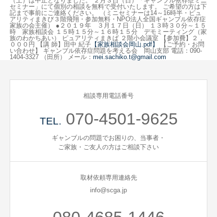
（土）は中止となりました。 ２月３日（日）「ギャンブル依存症ミニ
セミナー」にて個別の相談を無料で受付いたします。 ご希望の方は下
記まで事前にご連絡ください。 （ミニセミナーは14～16時半・ピュ
アリティまきび３階飛翔・参加無料・NPO法人全国ギャンブル依存症
家族の会主催） ●２０１９年 ３月１７日（日） １３時３０分～１５
時 家族相談会 １５時１５分～１６時１５分 デモミーティング（家
族のわかちあい） ピュアリティまきば ２階小会議室 【参加費】２，
０００円 【講 師】田中 紀子
​【家族相談会岡山.pdf】
【ご予約・お問
い合わせ】 ギャンブル依存症問題を考える会 岡山支部 電話：090-
1404-3327 （田所） メール：
mei.sachiko.t@gmail.com​
相談専用電話番号
070-4501-9625
TEL.
ギャンブルの問題でお困りの、当事者・
ご家族・ご友人の方はご相談下さい
取材依頼専用連絡先
info@scga.jp