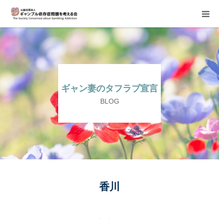
当会について
ご寄付のお願い
ギャン妻のタフラブ宣言
家族相談会
BLOG
講座・イベント
活動報告＆意見書
当事者支援部
香川
子どもたちへ