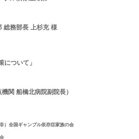
 総務部⻑ 上杉充 様
策について」
）
点機関 船橋北病院副院⻑）
特⾮）全国ギャンブル依存症家族の会
会