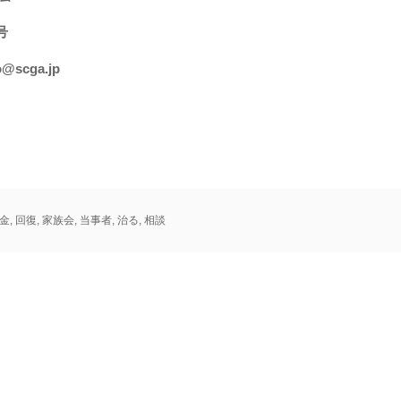
号
@scga.jp
金
,
回復
,
家族会
,
当事者
,
治る
,
相談