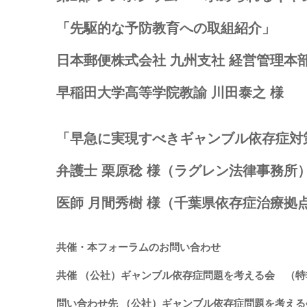
「先駆的な予防教育への取組紹介」
⽇本郵便株式会社 九州⽀社 経営管理本部
早稲⽥⼤学⾼等学院教諭 川⽥泰之 様
「早急に実現すべきギャンブル依存症対
弁護⼠ 栗原稔 様（ラグレン法律事務所
医師 ⽉間秀樹 様（千葉県依存症治療拠
共催・本フォーラムのお問い合わせ
共催 （公社）ギャンブル依存症問題を考える会 （
問い合わせ先 （公社）ギャンブル依存症問題を考える