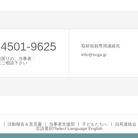
-4501-9625
取材依頼専用連絡先
info@scga.jp
お困りの、当事者・
はご相談下さい
ト
活動報告＆意見書
当事者支援部
子どもたちへ
自死遺族会
言語選択/Select Language:English