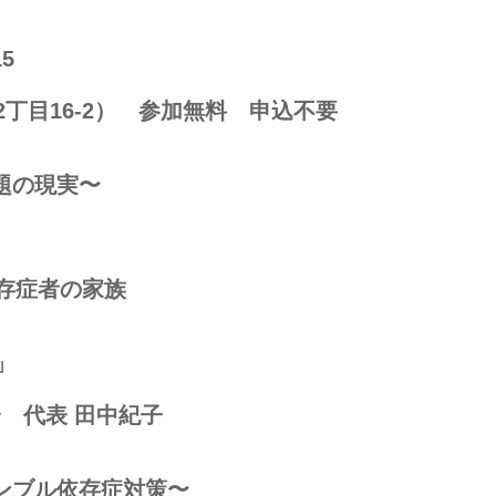
5
丁⽬16-2） 参加無料 申込不要
題の現実〜
存症者の家族
」
 代表 ⽥中紀⼦
ンブル依存症対策〜