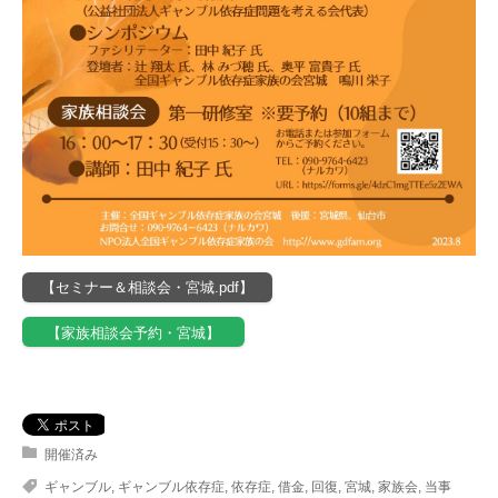
【セミナー＆相談会・宮城.pdf】
【家族相談会予約・宮城】
開催済み
ギャンブル
,
ギャンブル依存症
,
依存症
,
借金
,
回復
,
宮城
,
家族会
,
当事