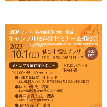
自死遺族会
メディア
広報・啓発
プレスリリース
お問い合わせ
言語選択/Select Language:English