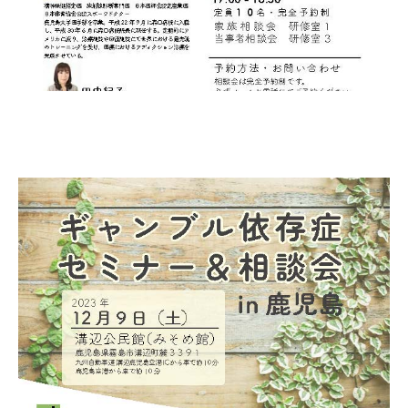
自死遺族会
メディア
広報・啓発
プレスリリース
お問い合わせ
言語選択/Select Language:English