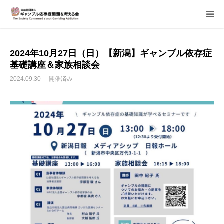
当会について
2024年10月27日（日）【新潟】ギャンブル依存症
基礎講座＆家族相談会
ご寄付のお願い
2024.09.30
開催済み
家族相談会
講座・イベント
活動報告＆意見書
当事者支援部
子どもたちへ