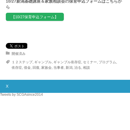
10/27新潟基礎講座＆家族相談会の保育申込フォームはこちらか
ら
【10/27保育申込フォーム】
開催済み
１２ステップ
,
ギャンブル
,
ギャンブル依存症
,
セミナー
,
プログラム
,
依存症
,
借金
,
回復
,
家族会
,
当事者
,
新潟
,
治る
,
相談
X
Tweets by SCGAsince2014