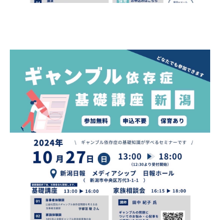
自死遺族会
メディア
広報・啓発
プレスリリース
お問い合わせ
言語選択/Select Language:English