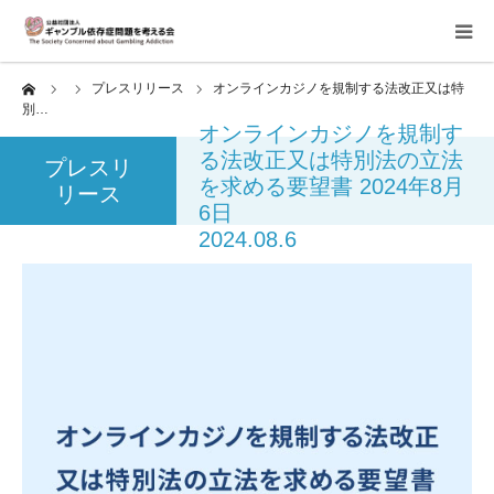
ーム
プレスリリース
オンラインカジノを規制する法改正又は特
当会について
別…
オンラインカジノを規制す
ご寄付のお願い
る法改正又は特別法の立法
プレスリ
を求める要望書 2024年8月
リース
6日
家族相談会
2024.08.6
講座・イベント
活動報告＆意見書
当事者支援部
子どもたちへ