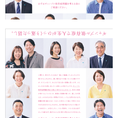
自死遺族会
メディア
広報・啓発
プレスリリース
お問い合わせ
言語選択/Select Language:English