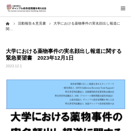
ーム
活動報告＆意見書
大学における薬物事件の実名顔出し報道に
当会について
関…
ご寄付のお願い
大学における薬物事件の実名顔出し報道に関する
緊急要望書 2023年12月1日
家族相談会
2023.12.1
講座・イベント
活動報告＆意見書
当事者支援部
子どもたちへ