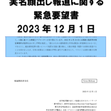
自死遺族会
メディア
広報・啓発
プレスリリース
お問い合わせ
言語選択/Select Language:English