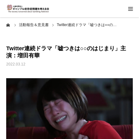
ーム
活動報告＆意見書
Twitter連続ドラマ「嘘つきは○○の…
当会について
ご寄付のお願い
Twitter連続ドラマ「嘘つきは○○のはじまり」主
演：増田有華
家族相談会
2022.03.12
講座・イベント
活動報告＆意見書
当事者支援部
子どもたちへ