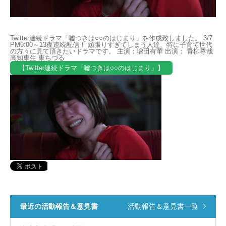
自死遺族会
Twitter連続ドラマ「嘘つきは○○のはじまり」を作成致しました。 3/7
PM9:00～13夜連続配信！ 頑張りすぎてしまう人達、特に子育て世代
メディア
の方々に見て頂きたいドラマです。 主演：増田有華 出演： 青柳尊哉
高知東生 東ちづる
【Twitter連続ドラマ「嘘つきは○○のはじまり」】
広報・啓発
プレスリリース
お問い合わせ
言語選択/Select Language:English
最近の活動報告＆意見書
活動報告＆意見書一覧