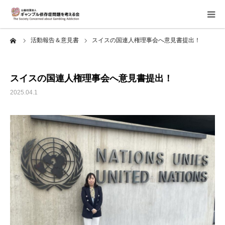
ーム
活動報告＆意見書
スイスの国連人権理事会へ意見書提出！
当会について
ご寄付のお願い
スイスの国連人権理事会へ意見書提出！
2025.04.1
家族相談会
講座・イベント
活動報告＆意見書
当事者支援部
子どもたちへ