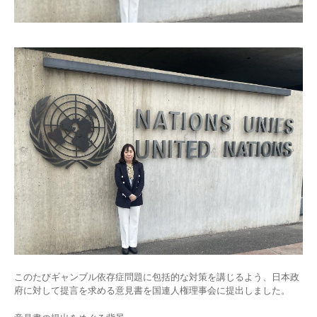
自死遺族会
メディア
広報・啓発
プレスリリース
お問い合わせ
言語選択/Select Language:English
このたびギャンブル依存症問題に包括的な対策を講じるよう、日本政
府に対して提言を求める意見書を国連人権理事会に提出しました。