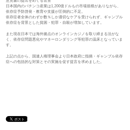
意見書の提出をめぐる背景
日本国内のパチンコ産業は1,200億ドルもの市場規模がありながら、
依存症予防啓発・教育や支援が圧倒的に不足。
依存症者全体のわずか数％しか適切なケアを受けられず、ギャンブル
依存症を背景とした貧困・犯罪・自殺が増加しています。
また現在日本では海外拠点のオンラインカジノを取り締まる法がな
く、依存症問題悪化やマネーロンダリング等犯罪の温床となっていま
す。
上記の点から、国連人権理事会より日本政府に指摘・ギャンブル依存
症への包括的な対策とその実施を促す提言を求めました。