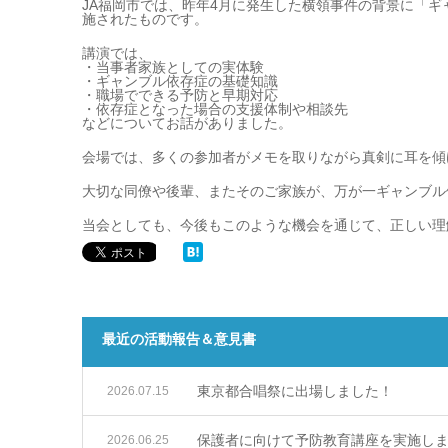
JA福岡市では、昨年4月に発生した横領事件の背景に「
施されたものです。
講演では、
・当事者家族としての実体験
・ギャンブル依存症の基礎知識
・職場でできる予防と早期対応
・依存症となった場合の支援体制や相談先
などについてお話がありました。
会場では、多くの参加者がメモを取りながら真剣に耳を傾
大切な同僚や後輩、またそのご家族が、万が一ギャンブル
当会としても、今後もこのような機会を通じて、正しい理
最近の活動報告＆意見書
東京都合唱祭に出場しました！
2026.07.15
保護者に向けて予防教育講座を実施し
2026.06.25