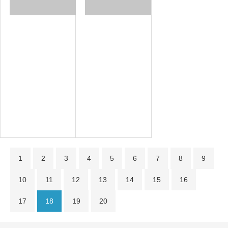
西】
西】
家
タ
2019.06.17
2019.06.7
族
ケ
開
の
催
ト
薬
済
物
事
ワ
み
依
が
ー
存
気
ク
症
に
自
な
分…
り
す…
1
2
3
4
5
6
7
8
9
10
11
12
13
14
15
16
17
18
19
20