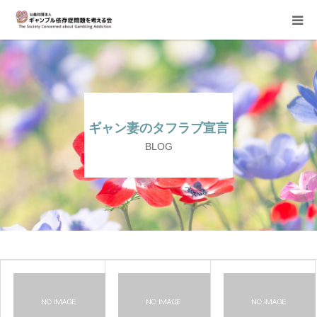
当会について
ご寄付のお願い
ギャン妻のタフラブ宣言
家族相談会
BLOG
講座・イベント
活動報告＆意見書
当事者支援部
2019.9.22【福
2019
島】
年
子どもたちへ
誤
【新