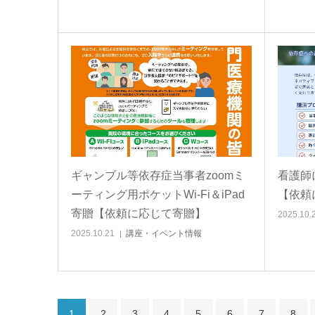
ギャンブル等依存症当事者zoomミ
看護師
ーティング用ポケットWi-Fi＆iPad
【依頼
寄贈【依頼に応じて寄贈】
2025.10.
2025.10.21
講座・イベント情報
1
2
3
4
5
6
7
8