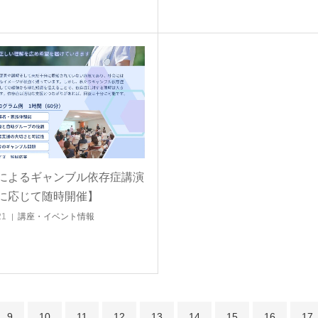
によるギャンブル依存症講演
に応じて随時開催】
21
講座・イベント情報
9
10
11
12
13
14
15
16
17