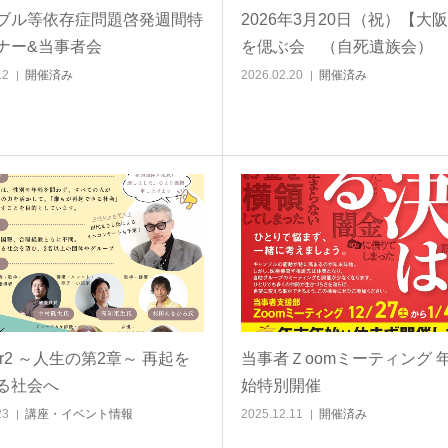
ブル等依存症問題啓発週間特
2026年3月20日（祝）【大
ナー&当事者会
を偲ぶ会 （自死遺族会）
12
開催済み
2026.02.20
開催済み
ter2 ～人生の第2章～ 再起を
当事者Ｚoomミーティング 
る社会へ
始特別開催
23
講座・イベント情報
2025.12.11
開催済み