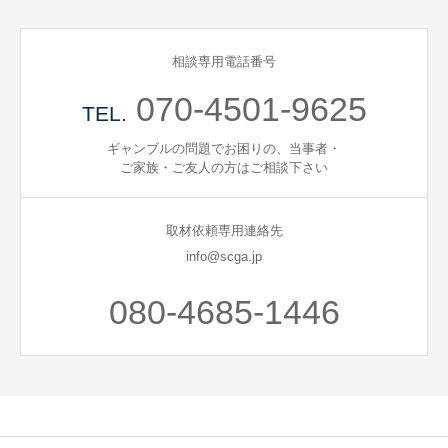
相談専用電話番号
070-4501-9625
TEL.
ギャンブルの問題でお困りの、当事者・
ご家族・ご友人の方はご相談下さい
取材依頼専用連絡先
info@scga.jp
080-4685-1446